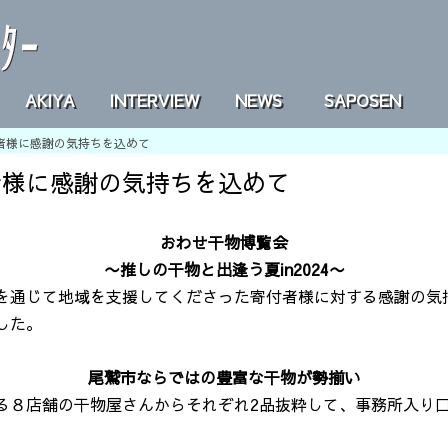
AKIYA
INTERVIEW
NEWS
SAPOSEN
者様に感謝の気持ちを込めて
者様に感謝の気持ちを込めて
おわせ干物博覧会
〜推しの干物と出逢う夏in2024〜
を通じて地域を支援してくださった寄付者様に対する感謝の気
した。
尾鷲市ならではの豊富な干物が勢揃い
る８店舗の干物屋さんからそれぞれ2品抜粋して、事務所入り